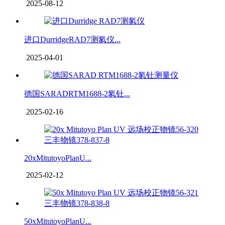
2025-08-12
进口DurridgeRAD7测氡仪...
2025-04-01
德国SARADRTM1688-2氡钍...
2025-02-16
20xMitutoyoPlanU...
2025-02-12
50xMitutoyoPlanU...