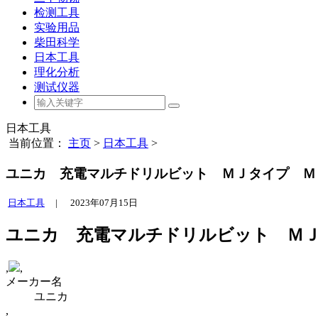
检测工具
实验用品
柴田科学
日本工具
理化分析
测试仪器
日本工具
当前位置：
主页
>
日本工具
>
ユニカ 充電マルチドリルビット ＭＪタイプ ＭＪ５
日本工具
|
2023年07月15日
ユニカ 充電マルチドリルビット ＭＪタイ
,
,
メーカー名
ユニカ
,