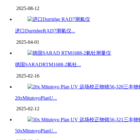
2025-08-12
进口DurridgeRAD7测氡仪...
2025-04-01
德国SARADRTM1688-2氡钍...
2025-02-16
20xMitutoyoPlanU...
2025-02-12
50xMitutoyoPlanU...