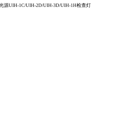
IH-1C/UIH-2D/UIH-3D/UIH-1H检查灯