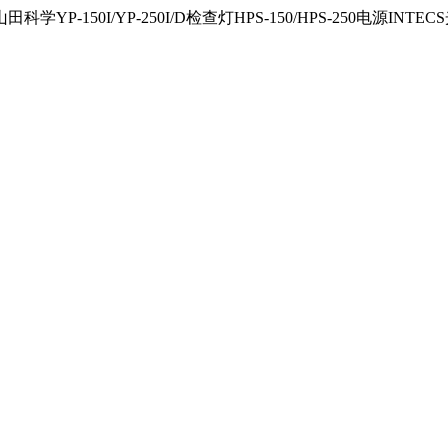
150I/YP-250I/D检查灯HPS-150/HPS-250电源INTECS光源U