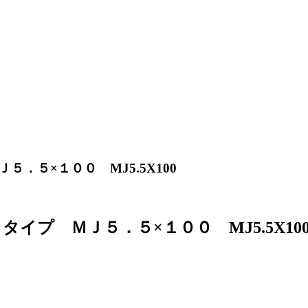
．５×１００ MJ5.5X100
プ ＭＪ５．５×１００ MJ5.5X10