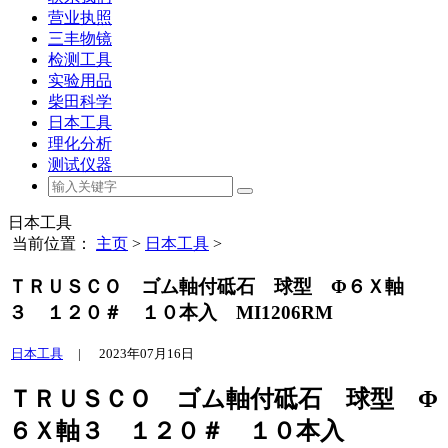
营业执照
三丰物镜
检测工具
实验用品
柴田科学
日本工具
理化分析
测试仪器
日本工具
当前位置：
主页
>
日本工具
>
ＴＲＵＳＣＯ ゴム軸付砥石 球型 Φ６Ｘ軸
３ １２０＃ １０本入 MI1206RM
日本工具
|
2023年07月16日
ＴＲＵＳＣＯ ゴム軸付砥石 球型 Φ
６Ｘ軸３ １２０＃ １０本入