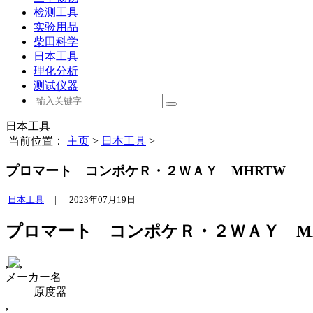
检测工具
实验用品
柴田科学
日本工具
理化分析
测试仪器
日本工具
当前位置：
主页
>
日本工具
>
プロマート コンポケＲ・２ＷＡＹ MHRTW
日本工具
|
2023年07月19日
プロマート コンポケＲ・２ＷＡＹ M
,
,
メーカー名
原度器
,