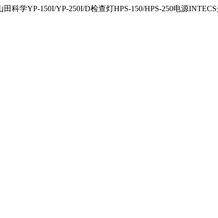
150I/YP-250I/D检查灯HPS-150/HPS-250电源INTECS光源U