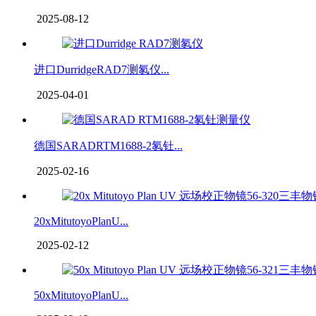
2025-08-12
进口DurridgeRAD7测氡仪...
2025-04-01
德国SARADRTM1688-2氡钍...
2025-02-16
20xMitutoyoPlanU...
2025-02-12
50xMitutoyoPlanU...