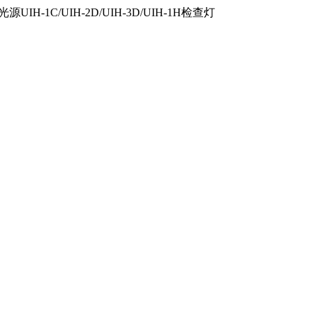
IH-1C/UIH-2D/UIH-3D/UIH-1H检查灯