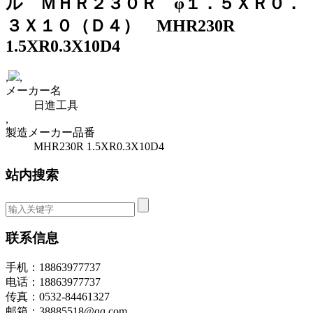
ル ＭＨＲ２３０Ｒ φ１．５ＸＲ０．
３Ｘ１０（Ｄ４） MHR230R
1.5XR0.3X10D4
,
,
メーカー名
日進工具
,
製造メーカー品番
MHR230R 1.5XR0.3X10D4
站内搜索
联系信息
手机：18863977737
电话：18863977737
传真：0532-84461327
邮箱：38885518@qq.com