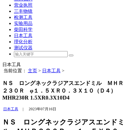
营业执照
三丰物镜
检测工具
实验用品
柴田科学
日本工具
理化分析
测试仪器
日本工具
当前位置：
主页
>
日本工具
>
ＮＳ ロングネックラジアスエンドミル ＭＨＲ
２３０Ｒ φ１．５ＸＲ０．３Ｘ１０（Ｄ４）
MHR230R 1.5XR0.3X10D4
日本工具
|
2023年07月16日
ＮＳ ロングネックラジアスエンドミ