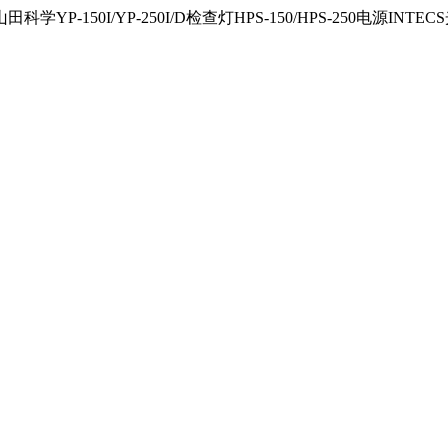
150I/YP-250I/D检查灯HPS-150/HPS-250电源INTECS光源U