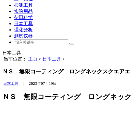
检测工具
实验用品
柴田科学
日本工具
理化分析
测试仪器
日本工具
当前位置：
主页
>
日本工具
>
ＮＳ 無限コーティング ロングネックスクエアエンドミ
日本工具
|
2023年07月19日
ＮＳ 無限コーティング ロングネックスク