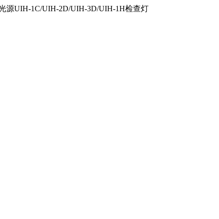
IH-1C/UIH-2D/UIH-3D/UIH-1H检查灯