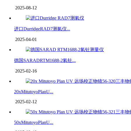
2025-08-12
进口DurridgeRAD7测氡仪...
2025-04-01
德国SARADRTM1688-2氡钍...
2025-02-16
20xMitutoyoPlanU...
2025-02-12
50xMitutoyoPlanU...