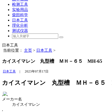
检测工具
实验用品
柴田科学
日本工具
理化分析
测试仪器
日本工具
当前位置：
主页
>
日本工具
>
カイスイマレン 丸型槽 ＭＨ－６５ MH-65
日本工具
|
2023年07月17日
カイスイマレン 丸型槽 ＭＨ－６５ M
,
,
メーカー名
カイスイマレン
,