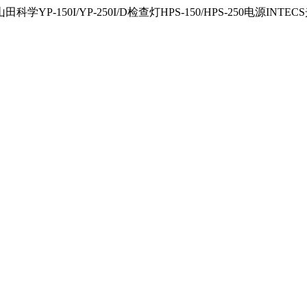
150I/YP-250I/D检查灯HPS-150/HPS-250电源INTECS光源U