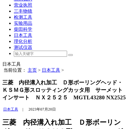
营业执照
三丰物镜
检测工具
实验用品
柴田科学
日本工具
理化分析
测试仪器
日本工具
当前位置：
主页
>
日本工具
>
三菱 内径溝入れ加工 Ｄ形ボーリングヘッド・
ＫＳＭＧ形スロッティングカッタ用 サーメット
インサート ＮＸ２５２５ MGTL43280 NX2525
日本工具
|
2023年07月20日
三菱 内径溝入れ加工 Ｄ形ボーリン