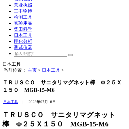
营业执照
三丰物镜
检测工具
实验用品
柴田科学
日本工具
理化分析
测试仪器
日本工具
当前位置：
主页
>
日本工具
>
ＴＲＵＳＣＯ サニタリマグネット棒 Φ２５Ｘ
１５０ MGB-15-M6
日本工具
|
2023年07月18日
ＴＲＵＳＣＯ サニタリマグネット
棒 Φ２５Ｘ１５０ MGB-15-M6