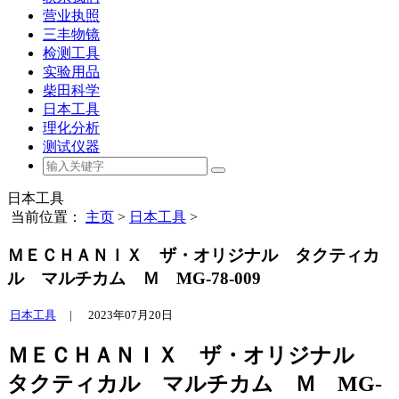
营业执照
三丰物镜
检测工具
实验用品
柴田科学
日本工具
理化分析
测试仪器
日本工具
当前位置：
主页
>
日本工具
>
ＭＥＣＨＡＮＩＸ ザ・オリジナル タクティカ
ル マルチカム Ｍ MG-78-009
日本工具
|
2023年07月20日
ＭＥＣＨＡＮＩＸ ザ・オリジナル
タクティカル マルチカム Ｍ MG-