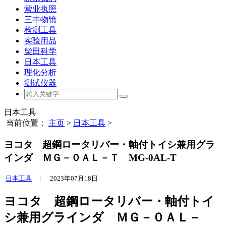
营业执照
三丰物镜
检测工具
实验用品
柴田科学
日本工具
理化分析
测试仪器
日本工具
当前位置：
主页
>
日本工具
>
ヨコタ 超鋼ロータリバー・軸付トイシ兼用グラ
インダ ＭＧ－０ＡＬ－Ｔ MG-0AL-T
日本工具
|
2023年07月18日
ヨコタ 超鋼ロータリバー・軸付トイ
シ兼用グラインダ ＭＧ－０ＡＬ－