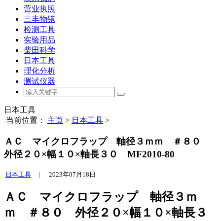
营业执照
三丰物镜
检测工具
实验用品
柴田科学
日本工具
理化分析
测试仪器
日本工具
当前位置：
主页
>
日本工具
>
ＡＣ マイクロフラップ 軸径３ｍｍ ＃８０
外径２０×幅１０×軸長３０ MF2010-80
日本工具
|
2023年07月18日
ＡＣ マイクロフラップ 軸径３ｍ
ｍ ＃８０ 外径２０×幅１０×軸長３