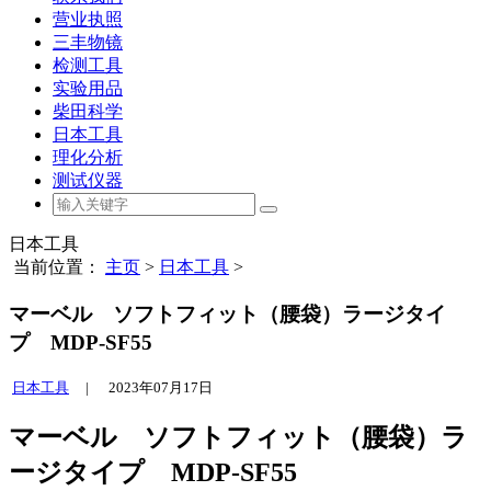
营业执照
三丰物镜
检测工具
实验用品
柴田科学
日本工具
理化分析
测试仪器
日本工具
当前位置：
主页
>
日本工具
>
マーベル ソフトフィット（腰袋）ラージタイ
プ MDP-SF55
日本工具
|
2023年07月17日
マーベル ソフトフィット（腰袋）ラ
ージタイプ MDP-SF55