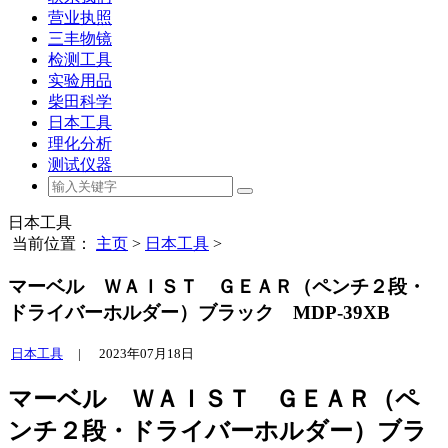
营业执照
三丰物镜
检测工具
实验用品
柴田科学
日本工具
理化分析
测试仪器
日本工具
当前位置：
主页
>
日本工具
>
マーベル ＷＡＩＳＴ ＧＥＡＲ（ペンチ２段・
ドライバーホルダー）ブラック MDP-39XB
日本工具
|
2023年07月18日
マーベル ＷＡＩＳＴ ＧＥＡＲ（ペ
ンチ２段・ドライバーホルダー）ブラ