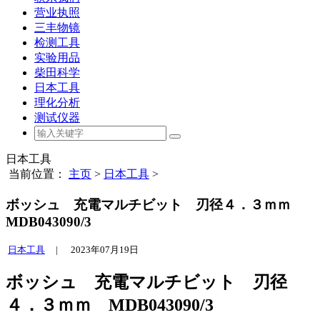
营业执照
三丰物镜
检测工具
实验用品
柴田科学
日本工具
理化分析
测试仪器
日本工具
当前位置：
主页
>
日本工具
>
ボッシュ 充電マルチビット 刃径４．３ｍｍ
MDB043090/3
日本工具
|
2023年07月19日
ボッシュ 充電マルチビット 刃径
４．３ｍｍ MDB043090/3