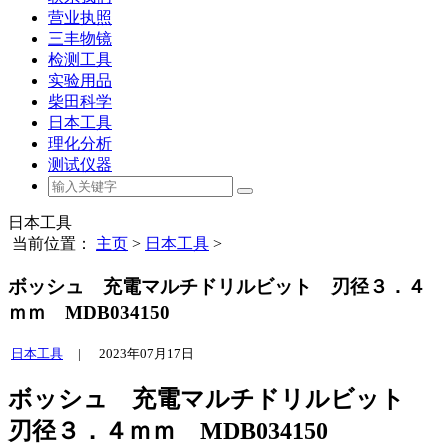
营业执照
三丰物镜
检测工具
实验用品
柴田科学
日本工具
理化分析
测试仪器
日本工具
当前位置：
主页
>
日本工具
>
ボッシュ 充電マルチドリルビット 刃径３．４
ｍｍ MDB034150
日本工具
|
2023年07月17日
ボッシュ 充電マルチドリルビット
刃径３．４ｍｍ MDB034150