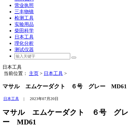
营业执照
三丰物镜
检测工具
实验用品
柴田科学
日本工具
理化分析
测试仪器
日本工具
当前位置：
主页
>
日本工具
>
マサル エムケーダクト ６号 グレー MD61
日本工具
|
2023年07月20日
マサル エムケーダクト ６号 グレ
ー MD61