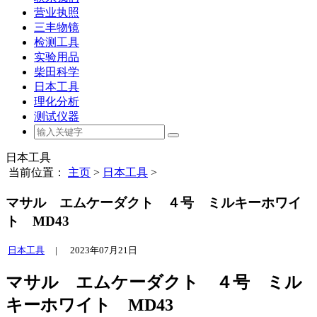
营业执照
三丰物镜
检测工具
实验用品
柴田科学
日本工具
理化分析
测试仪器
日本工具
当前位置：
主页
>
日本工具
>
マサル エムケーダクト ４号 ミルキーホワイ
ト MD43
日本工具
|
2023年07月21日
マサル エムケーダクト ４号 ミル
キーホワイト MD43