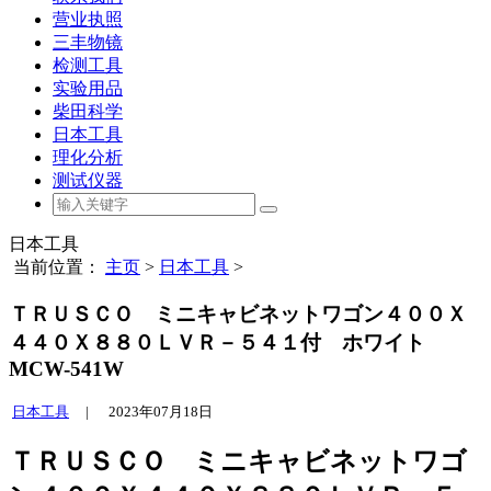
营业执照
三丰物镜
检测工具
实验用品
柴田科学
日本工具
理化分析
测试仪器
日本工具
当前位置：
主页
>
日本工具
>
ＴＲＵＳＣＯ ミニキャビネットワゴン４００Ｘ
４４０Ｘ８８０ＬＶＲ－５４１付 ホワイト
MCW-541W
日本工具
|
2023年07月18日
ＴＲＵＳＣＯ ミニキャビネットワゴ