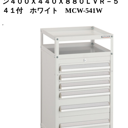
ン４００Ｘ４４０Ｘ８８０ＬＶＲ－５
４１付 ホワイト MCW-541W
,