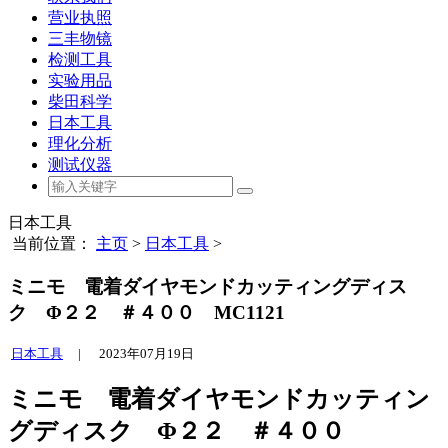
营业执照
三丰物镜
检测工具
实验用品
柴田科学
日本工具
理化分析
测试仪器
日本工具
当前位置：
主页
>
日本工具
>
ミニモ 電着ダイヤモンドカッティングディス
ク Φ２２ ＃４００ MC1121
日本工具
|
2023年07月19日
ミニモ 電着ダイヤモンドカッティン
グディスク Φ２２ ＃４００