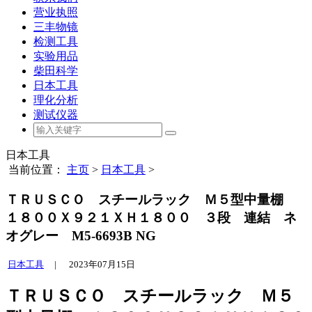
营业执照
三丰物镜
检测工具
实验用品
柴田科学
日本工具
理化分析
测试仪器
日本工具
当前位置：
主页
>
日本工具
>
ＴＲＵＳＣＯ スチールラック Ｍ５型中量棚
１８００Ｘ９２１ＸＨ１８００ ３段 連結 ネ
オグレー M5-6693B NG
日本工具
|
2023年07月15日
ＴＲＵＳＣＯ スチールラック Ｍ５