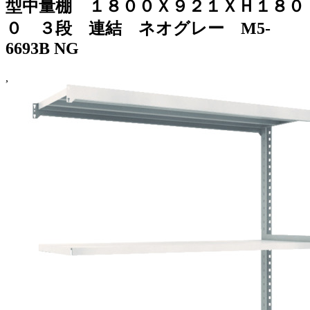
型中量棚 １８００Ｘ９２１ＸＨ１８０
０ ３段 連結 ネオグレー M5-
6693B NG
,