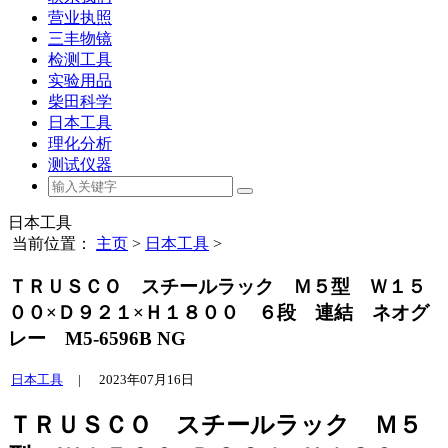
营业执照
三丰物镜
检测工具
实验用品
柴田科学
日本工具
理化分析
测试仪器
日本工具
当前位置：
主页
>
日本工具
>
ＴＲＵＳＣＯ スチールラック Ｍ５型 Ｗ１５
００×Ｄ９２１×Ｈ１８００ ６段 連結 ネオグ
レー M5-6596B NG
日本工具
|
2023年07月16日
ＴＲＵＳＣＯ スチールラック Ｍ５