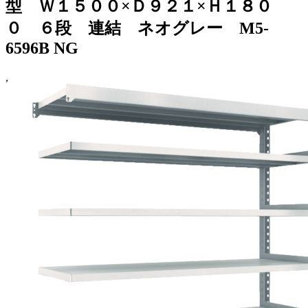
型 Ｗ１５００×Ｄ９２１×Ｈ１８０
０ ６段 連結 ネオグレー M5-
6596B NG
,