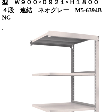
型 Ｗ９００×Ｄ９２１×Ｈ１８００
４段 連結 ネオグレー M5-6394B
NG
,