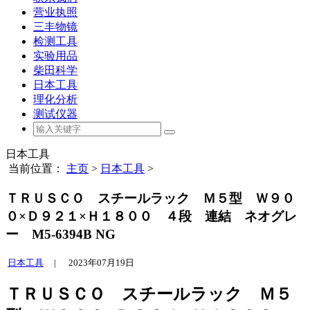
营业执照
三丰物镜
检测工具
实验用品
柴田科学
日本工具
理化分析
测试仪器
日本工具
当前位置：
主页
>
日本工具
>
ＴＲＵＳＣＯ スチールラック Ｍ５型 Ｗ９０
０×Ｄ９２１×Ｈ１８００ ４段 連結 ネオグレ
ー M5-6394B NG
日本工具
|
2023年07月19日
ＴＲＵＳＣＯ スチールラック Ｍ５