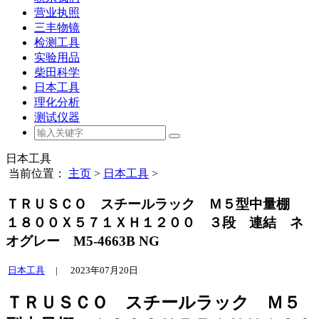
营业执照
三丰物镜
检测工具
实验用品
柴田科学
日本工具
理化分析
测试仪器
日本工具
当前位置：
主页
>
日本工具
>
ＴＲＵＳＣＯ スチールラック Ｍ５型中量棚
１８００Ｘ５７１ＸＨ１２００ ３段 連結 ネ
オグレー M5-4663B NG
日本工具
|
2023年07月20日
ＴＲＵＳＣＯ スチールラック Ｍ５