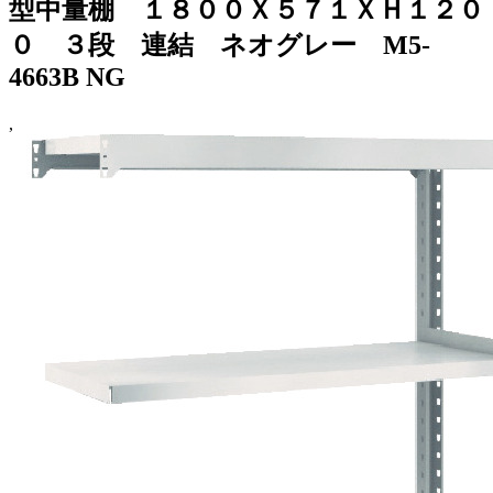
型中量棚 １８００Ｘ５７１ＸＨ１２０
０ ３段 連結 ネオグレー M5-
4663B NG
,