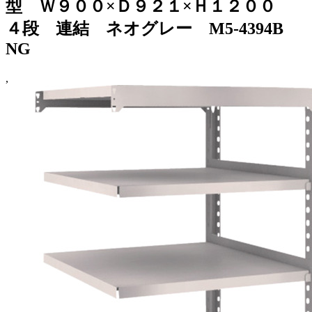
型 Ｗ９００×Ｄ９２１×Ｈ１２００
４段 連結 ネオグレー M5-4394B
NG
,