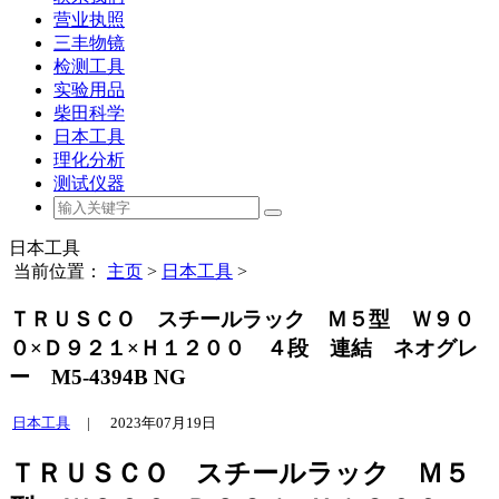
营业执照
三丰物镜
检测工具
实验用品
柴田科学
日本工具
理化分析
测试仪器
日本工具
当前位置：
主页
>
日本工具
>
ＴＲＵＳＣＯ スチールラック Ｍ５型 Ｗ９０
０×Ｄ９２１×Ｈ１２００ ４段 連結 ネオグレ
ー M5-4394B NG
日本工具
|
2023年07月19日
ＴＲＵＳＣＯ スチールラック Ｍ５