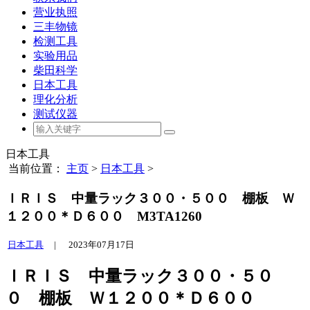
营业执照
三丰物镜
检测工具
实验用品
柴田科学
日本工具
理化分析
测试仪器
日本工具
当前位置：
主页
>
日本工具
>
ＩＲＩＳ 中量ラック３００・５００ 棚板 Ｗ
１２００＊Ｄ６００ M3TA1260
日本工具
|
2023年07月17日
ＩＲＩＳ 中量ラック３００・５０
０ 棚板 Ｗ１２００＊Ｄ６００