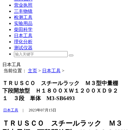
营业执照
三丰物镜
检测工具
实验用品
柴田科学
日本工具
理化分析
测试仪器
日本工具
当前位置：
主页
>
日本工具
>
ＴＲＵＳＣＯ スチールラック Ｍ３型中量棚
下段開放型 Ｈ１８００ＸＷ１２００ＸＤ９２
１ ３段 単体 M3-SB6493
日本工具
|
2023年07月15日
ＴＲＵＳＣＯ スチールラック Ｍ３