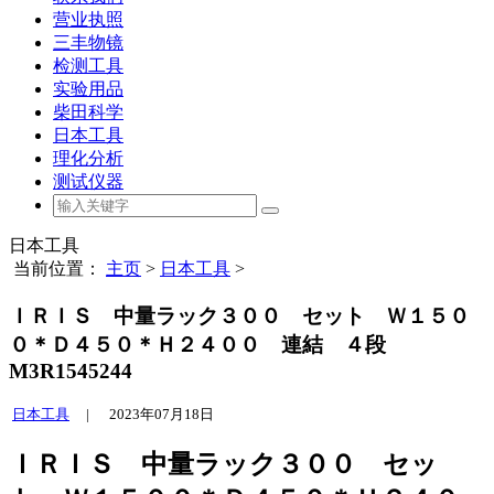
营业执照
三丰物镜
检测工具
实验用品
柴田科学
日本工具
理化分析
测试仪器
日本工具
当前位置：
主页
>
日本工具
>
ＩＲＩＳ 中量ラック３００ セット Ｗ１５０
０＊Ｄ４５０＊Ｈ２４００ 連結 ４段
M3R1545244
日本工具
|
2023年07月18日
ＩＲＩＳ 中量ラック３００ セッ