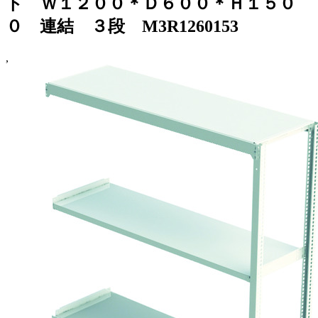
ト Ｗ１２００＊Ｄ６００＊Ｈ１５０
０ 連結 ３段 M3R1260153
,