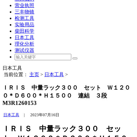
营业执照
三丰物镜
检测工具
实验用品
柴田科学
日本工具
理化分析
测试仪器
日本工具
当前位置：
主页
>
日本工具
>
ＩＲＩＳ 中量ラック３００ セット Ｗ１２０
０＊Ｄ６００＊Ｈ１５００ 連結 ３段
M3R1260153
日本工具
|
2023年07月16日
ＩＲＩＳ 中量ラック３００ セッ