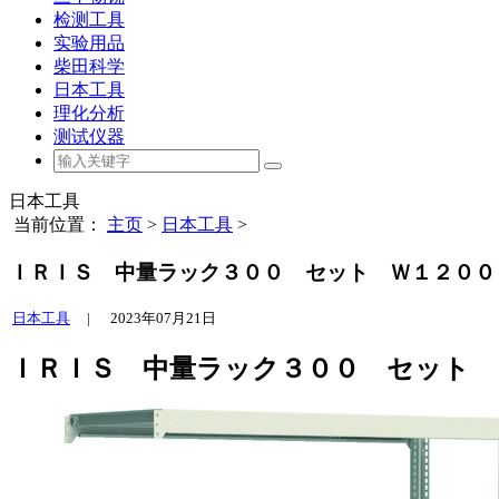
检测工具
实验用品
柴田科学
日本工具
理化分析
测试仪器
日本工具
当前位置：
主页
>
日本工具
>
ＩＲＩＳ 中量ラック３００ セット Ｗ１２００＊Ｄ
日本工具
|
2023年07月21日
ＩＲＩＳ 中量ラック３００ セット Ｗ