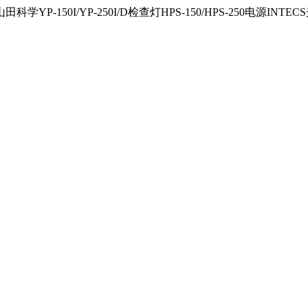
150I/YP-250I/D检查灯HPS-150/HPS-250电源INTECS光源U