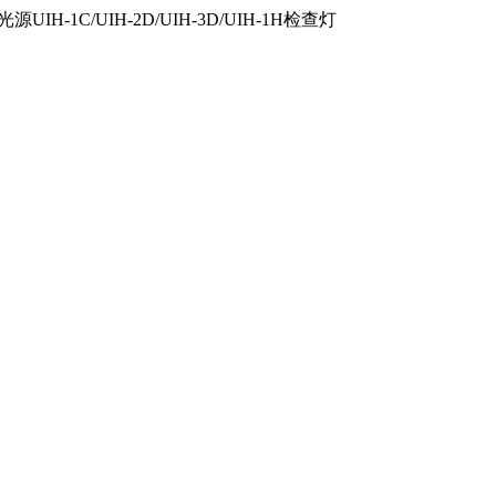
IH-1C/UIH-2D/UIH-3D/UIH-1H检查灯