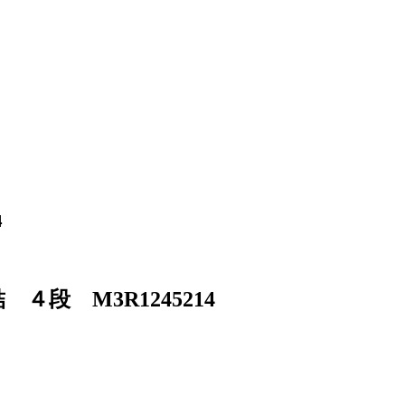
4
 M3R1245214