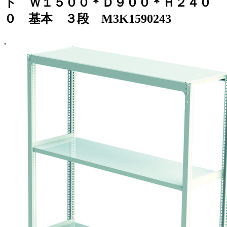
ト Ｗ１５００＊Ｄ９００＊Ｈ２４０
０ 基本 ３段 M3K1590243
,