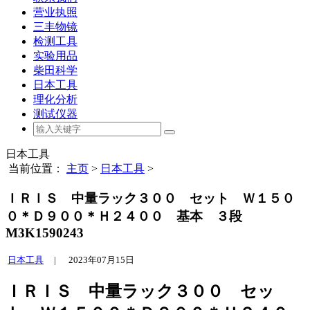
营业执照
三丰物镜
检测工具
实验用品
柴田科学
日本工具
理化分析
测试仪器
日本工具
当前位置：
主页
>
日本工具
>
ＩＲＩＳ 中量ラック３００ セット Ｗ１５０
０＊Ｄ９００＊Ｈ２４００ 基本 ３段
M3K1590243
日本工具
|
2023年07月15日
ＩＲＩＳ 中量ラック３００ セッ