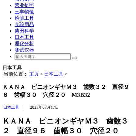
营业执照
三丰物镜
检测工具
实验用品
柴田科学
日本工具
理化分析
测试仪器
日本工具
当前位置：
主页
>
日本工具
>
ＫＡＮＡ ピニオンギヤＭ３ 歯数３２ 直径９
６ 歯幅３０ 穴径２０ M3B32
日本工具
|
2023年07月17日
ＫＡＮＡ ピニオンギヤＭ３ 歯数３
２ 直径９６ 歯幅３０ 穴径２０