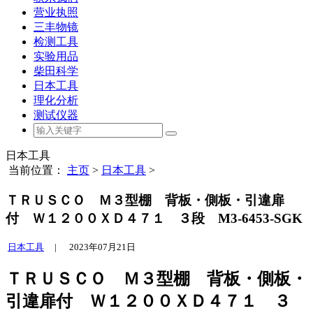
营业执照
三丰物镜
检测工具
实验用品
柴田科学
日本工具
理化分析
测试仪器
日本工具
当前位置：
主页
>
日本工具
>
ＴＲＵＳＣＯ Ｍ３型棚 背板・側板・引違扉
付 Ｗ１２００ＸＤ４７１ ３段 M3-6453-SGK
日本工具
|
2023年07月21日
ＴＲＵＳＣＯ Ｍ３型棚 背板・側板・
引違扉付 Ｗ１２００ＸＤ４７１ ３