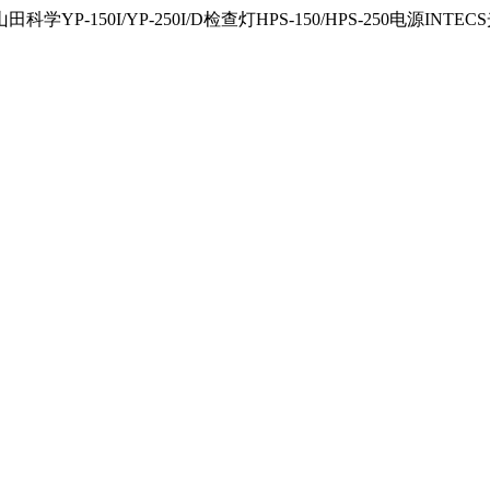
150I/YP-250I/D检查灯HPS-150/HPS-250电源INTECS光源U