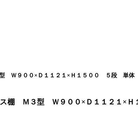
Ｗ９００×Ｄ１１２１×Ｈ１５００ ５段 単体 ネオグ
ス棚 Ｍ３型 Ｗ９００×Ｄ１１２１×