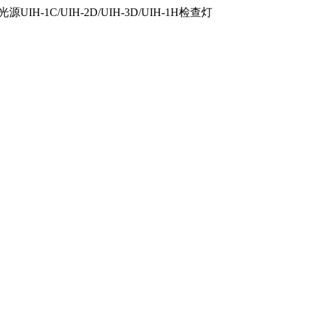
IH-1C/UIH-2D/UIH-3D/UIH-1H检查灯