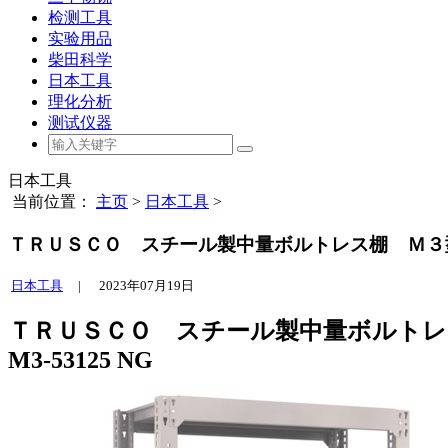
检测工具
实验用品
柴田科学
日本工具
理化分析
测试仪器
日本工具
当前位置：
主页
>
日本工具
>
ＴＲＵＳＣＯ スチール製中量ボルトレス棚 Ｍ３型 
日本工具
|
2023年07月19日
ＴＲＵＳＣＯ スチール製中量ボルトレ
M3-53125 NG