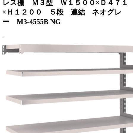
レス棚 Ｍ３型 Ｗ１５００×Ｄ４７１
×Ｈ１２００ ５段 連結 ネオグレ
ー M3-4555B NG
,