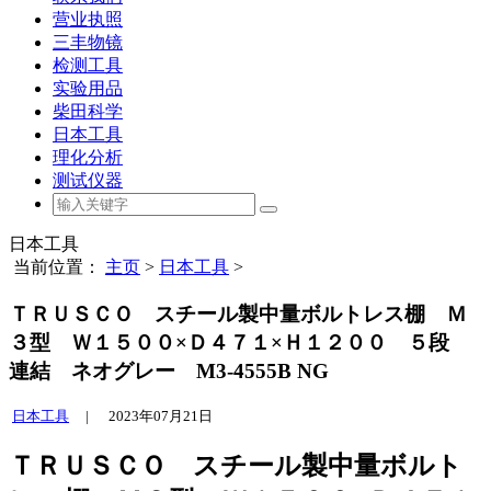
营业执照
三丰物镜
检测工具
实验用品
柴田科学
日本工具
理化分析
测试仪器
日本工具
当前位置：
主页
>
日本工具
>
ＴＲＵＳＣＯ スチール製中量ボルトレス棚 Ｍ
３型 Ｗ１５００×Ｄ４７１×Ｈ１２００ ５段
連結 ネオグレー M3-4555B NG
日本工具
|
2023年07月21日
ＴＲＵＳＣＯ スチール製中量ボルト