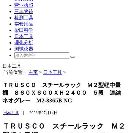
营业执照
三丰物镜
检测工具
实验用品
柴田科学
日本工具
理化分析
测试仪器
日本工具
当前位置：
主页
>
日本工具
>
ＴＲＵＳＣＯ スチールラック Ｍ２型軽中量
棚 ８６０Ｘ６００ＸＨ２４００ ５段 連結
ネオグレー M2-8365B NG
日本工具
|
2023年07月14日
ＴＲＵＳＣＯ スチールラック Ｍ２