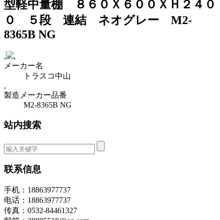
型軽中量棚 ８６０Ｘ６００ＸＨ２４０
０ ５段 連結 ネオグレー M2-
8365B NG
,
,
メーカー名
トラスコ中山
,
製造メーカー品番
M2-8365B NG
站内搜索
联系信息
手机：18863977737
电话：18863977737
传真：0532-84461327