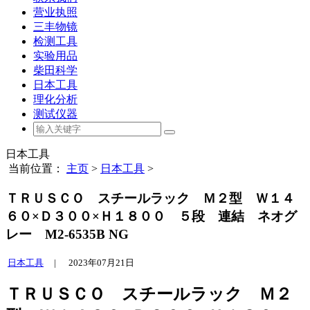
营业执照
三丰物镜
检测工具
实验用品
柴田科学
日本工具
理化分析
测试仪器
日本工具
当前位置：
主页
>
日本工具
>
ＴＲＵＳＣＯ スチールラック Ｍ２型 Ｗ１４
６０×Ｄ３００×Ｈ１８００ ５段 連結 ネオグ
レー M2-6535B NG
日本工具
|
2023年07月21日
ＴＲＵＳＣＯ スチールラック Ｍ２