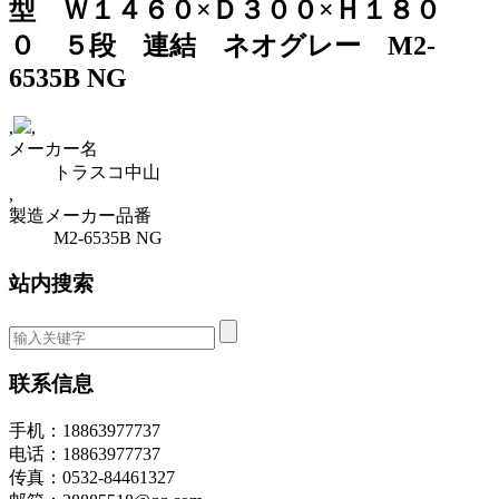
型 Ｗ１４６０×Ｄ３００×Ｈ１８０
０ ５段 連結 ネオグレー M2-
6535B NG
,
,
メーカー名
トラスコ中山
,
製造メーカー品番
M2-6535B NG
站内搜索
联系信息
手机：18863977737
电话：18863977737
传真：0532-84461327