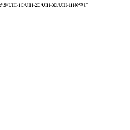
IH-1C/UIH-2D/UIH-3D/UIH-1H检查灯