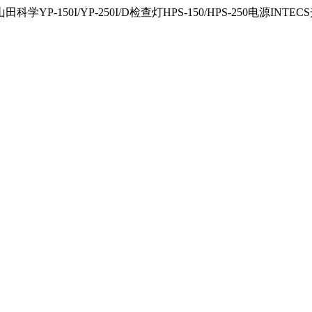
150I/YP-250I/D检查灯HPS-150/HPS-250电源INTECS光源U