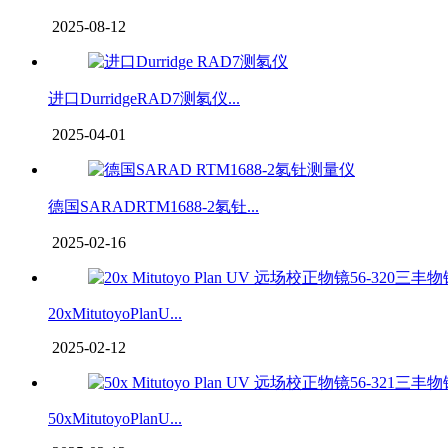
2025-08-12
进口DurridgeRAD7测氡仪...
2025-04-01
德国SARADRTM1688-2氡钍...
2025-02-16
20xMitutoyoPlanU...
2025-02-12
50xMitutoyoPlanU...