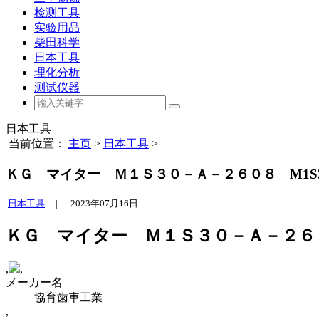
检测工具
实验用品
柴田科学
日本工具
理化分析
测试仪器
日本工具
当前位置：
主页
>
日本工具
>
ＫＧ マイター Ｍ１Ｓ３０－Ａ－２６０８ M1S30-
日本工具
|
2023年07月16日
ＫＧ マイター Ｍ１Ｓ３０－Ａ－２６０８ M
,
,
メーカー名
協育歯車工業
,