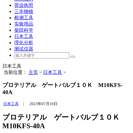
营业执照
三丰物镜
检测工具
实验用品
柴田科学
日本工具
理化分析
测试仪器
日本工具
当前位置：
主页
>
日本工具
>
プロテリアル ゲートバルブ１０Ｋ M10KFS-
40A
日本工具
|
2023年07月16日
プロテリアル ゲートバルブ１０Ｋ
M10KFS-40A