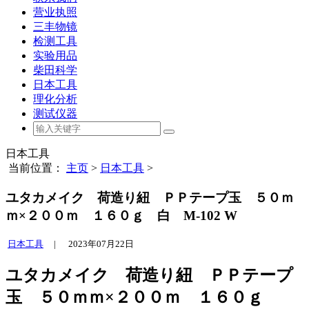
营业执照
三丰物镜
检测工具
实验用品
柴田科学
日本工具
理化分析
测试仪器
日本工具
当前位置：
主页
>
日本工具
>
ユタカメイク 荷造り紐 ＰＰテープ玉 ５０ｍ
ｍ×２００ｍ １６０ｇ 白 M-102 W
日本工具
|
2023年07月22日
ユタカメイク 荷造り紐 ＰＰテープ
玉 ５０ｍｍ×２００ｍ １６０ｇ