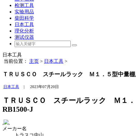
检测工具
实验用品
柴田科学
日本工具
理化分析
测试仪器
日本工具
当前位置：
主页
>
日本工具
>
ＴＲＵＳＣＯ スチールラック Ｍ１．５型中量棚用落
日本工具
|
2023年07月20日
ＴＲＵＳＣＯ スチールラック Ｍ１．
RB1500-J
,
,
メーカー名
トラスコ中山