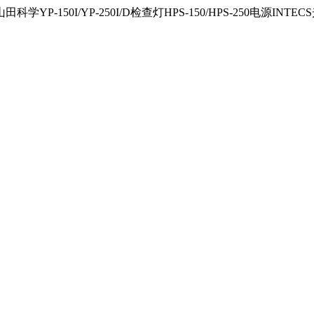
150I/YP-250I/D检查灯HPS-150/HPS-250电源INTECS光源U