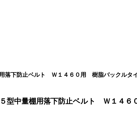
下防止ベルト Ｗ１４６０用 樹脂バックルタイプ M1
５型中量棚用落下防止ベルト Ｗ１４６０用