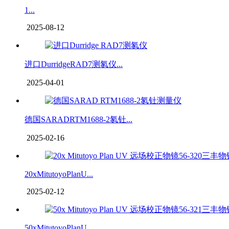
1...
2025-08-12
进口DurridgeRAD7测氡仪...
2025-04-01
德国SARADRTM1688-2氡钍...
2025-02-16
20xMitutoyoPlanU...
2025-02-12
50xMitutoyoPlanU...