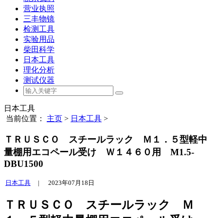
营业执照
三丰物镜
检测工具
实验用品
柴田科学
日本工具
理化分析
测试仪器
日本工具
当前位置：
主页
>
日本工具
>
ＴＲＵＳＣＯ スチールラック Ｍ１．５型軽中
量棚用エコペール受け Ｗ１４６０用 M1.5-
DBU1500
日本工具
|
2023年07月18日
ＴＲＵＳＣＯ スチールラック Ｍ