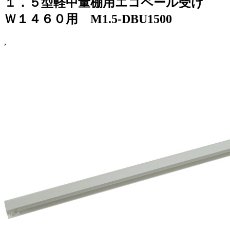
１．５型軽中量棚用エコペール受け
Ｗ１４６０用 M1.5-DBU1500
,