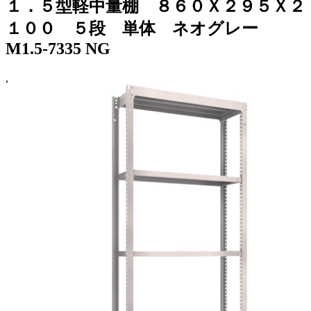
１．５型軽中量棚 ８６０Ｘ２９５Ｘ２
１００ ５段 単体 ネオグレー
M1.5-7335 NG
,