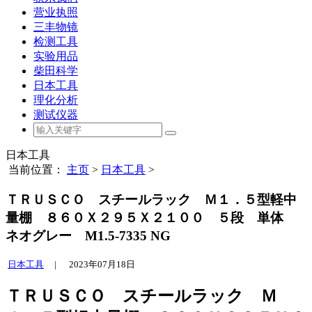
营业执照
三丰物镜
检测工具
实验用品
柴田科学
日本工具
理化分析
测试仪器
日本工具
当前位置：
主页
>
日本工具
>
ＴＲＵＳＣＯ スチールラック Ｍ１．５型軽中
量棚 ８６０Ｘ２９５Ｘ２１００ ５段 単体
ネオグレー M1.5-7335 NG
日本工具
|
2023年07月18日
ＴＲＵＳＣＯ スチールラック Ｍ