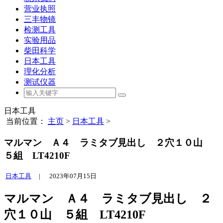
营业执照
三丰物镜
检测工具
实验用品
柴田科学
日本工具
理化分析
测试仪器
日本工具
当前位置：
主页
>
日本工具
>
マルマン Ａ４ ラミタブ見出し ２穴１０山
５組 LT4210F
日本工具
|
2023年07月15日
マルマン Ａ４ ラミタブ見出し ２
穴１０山 ５組 LT4210F