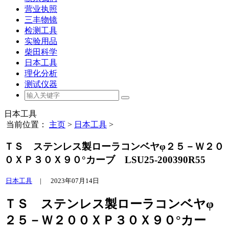
营业执照
三丰物镜
检测工具
实验用品
柴田科学
日本工具
理化分析
测试仪器
日本工具
当前位置：
主页
>
日本工具
>
ＴＳ ステンレス製ローラコンベヤφ２５－Ｗ２０
０ＸＰ３０Ｘ９０°カーブ LSU25-200390R55
日本工具
|
2023年07月14日
ＴＳ ステンレス製ローラコンベヤφ
２５－Ｗ２００ＸＰ３０Ｘ９０°カー