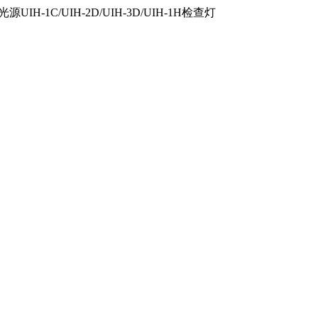
IH-1C/UIH-2D/UIH-3D/UIH-1H检查灯