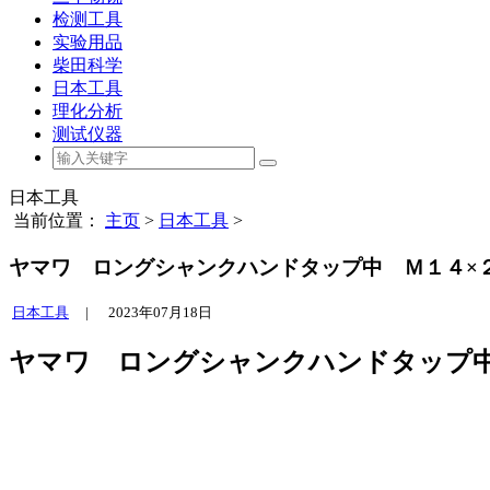
检测工具
实验用品
柴田科学
日本工具
理化分析
测试仪器
日本工具
当前位置：
主页
>
日本工具
>
ヤマワ ロングシャンクハンドタップ中 Ｍ１４×２ 全長
日本工具
|
2023年07月18日
ヤマワ ロングシャンクハンドタップ中 Ｍ１