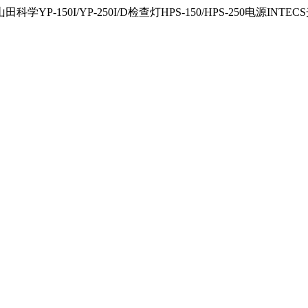
150I/YP-250I/D检查灯HPS-150/HPS-250电源INTECS光源U