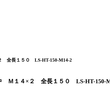
１５０ LS-HT-150-M14-2
４×２ 全長１５０ LS-HT-150-M1