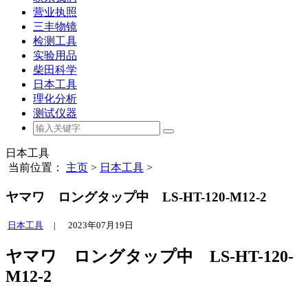
营业执照
三丰物镜
检测工具
实验用品
柴田科学
日本工具
理化分析
测试仪器
日本工具
当前位置：
主页
>
日本工具
>
ヤマワ ロングタップ中 LS-HT-120-M12-2
日本工具
|
2023年07月19日
ヤマワ ロングタップ中 LS-HT-120-
M12-2
,