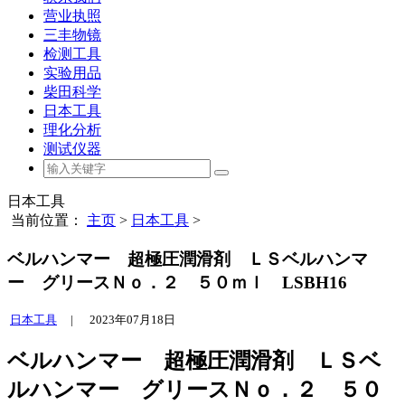
营业执照
三丰物镜
检测工具
实验用品
柴田科学
日本工具
理化分析
测试仪器
日本工具
当前位置：
主页
>
日本工具
>
ベルハンマー 超極圧潤滑剤 ＬＳベルハンマ
ー グリースＮｏ．２ ５０ｍｌ LSBH16
日本工具
|
2023年07月18日
ベルハンマー 超極圧潤滑剤 ＬＳベ
ルハンマー グリースＮｏ．２ ５０