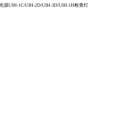
IH-1C/UIH-2D/UIH-3D/UIH-1H检查灯