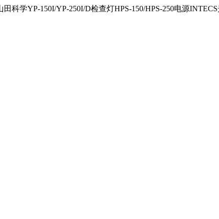
150I/YP-250I/D检查灯HPS-150/HPS-250电源INTECS光源U