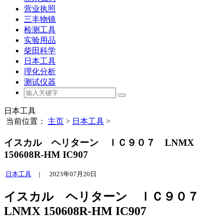
营业执照
三丰物镜
检测工具
实验用品
柴田科学
日本工具
理化分析
测试仪器
日本工具
当前位置：
主页
>
日本工具
>
イスカル ヘリターン ＩＣ９０７ LNMX
150608R-HM IC907
日本工具
|
2023年07月20日
イスカル ヘリターン ＩＣ９０７
LNMX 150608R-HM IC907